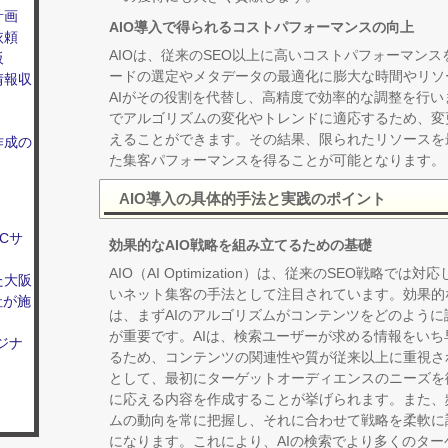
計画
AIO導入で得られるコストパフォーマンスの向上
依頼
AIOは、従来のSEO以上に高いコストパフォーマンス
阪
ードの選定やメタデータの最適化に膨大な時間やリソー
情報収
AIがその役割を代替し、高精度で効率的な調整を行い
でアルゴリズムの変化やトレンドに適応するため、変
えることができます。その結果、限られたリソースを
作成の
た集客パフォーマンスを得ることが可能となります。
AIO導入の具体的手法と実践のポイント
Cサ
効果的なAIO戦略を組み立てるための基礎
AIO（AI Optimization）は、従来のSEO戦略
た大阪
いネット集客の手法として注目されています。効果的な
社が施
は、まずAIのアルゴリズムがコンテンツをどのよう
が重要です。AIは、検索ユーザーが求める情報をい
ジナ
るため、コンテンツの関連性や質が従来以上に重視さ
として、最初にターゲットオーディエンスのニーズを
に応える内容を作成することが挙げられます。また、
ムの動向を常に把握し、それに合わせて戦略を柔軟に調
になります。これにより、AIの検索でより多くのタ