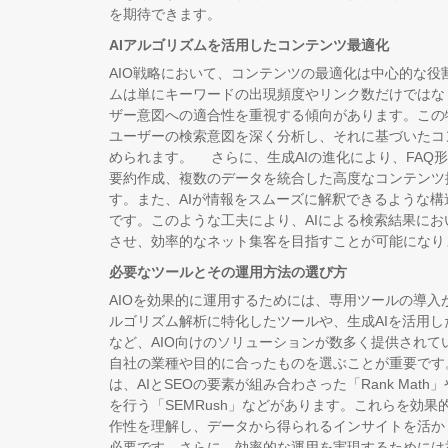
を期待できます。
AIアルゴリズムを活用したコンテンツ最適化
AIO戦略において、コンテンツの最適化は中心的な役
ムは単にキーワードの出現頻度やリンク数だけではな
ザー意図への適合性を重視する傾向があります。この
ユーザーの検索意図を深く分析し、それに基づいたコ
められます。 さらに、生成AIの進化により、FAQ
要約作成、複数のデータを統合した高度なコンテンツ
す。また、AIが情報をスムーズに解釈できるような
です。このような工夫により、AIによる検索結果に
させ、効率的なネット集客を目指すことが可能になり
必要なツールとその運用方法の選び方
AIOを効果的に運用するためには、専用ツールの導入
ルゴリズム解析に特化したツールや、生成AIを活用
など、AIO向けのソリューションが数多く提供されて
自社の業種や目的に合ったものを選ぶことが重要です
は、AIとSEOの要素が組み合わさった「Rank Mat
を行う「SEMRush」などがあります。これらを効
作性を理解し、データから得られるインサイトを活か
必要です。さらに、効率的な運用を実現するためには